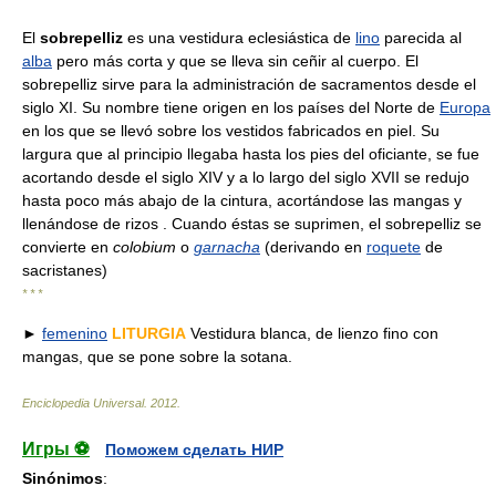
El
sobrepelliz
es una vestidura eclesiástica de
lino
parecida al
alba
pero más corta y que se lleva sin ceñir al cuerpo. El
sobrepelliz sirve para la administración de sacramentos desde el
siglo XI. Su nombre tiene origen en los países del Norte de
Europa
en los que se llevó sobre los vestidos fabricados en piel. Su
largura que al principio llegaba hasta los pies del oficiante, se fue
acortando desde el siglo XIV y a lo largo del siglo XVII se redujo
hasta poco más abajo de la cintura, acortándose las mangas y
llenándose de rizos . Cuando éstas se suprimen, el sobrepelliz se
convierte en
colobium
o
garnacha
(derivando en
roquete
de
sacristanes)
* * *
►
femenino
LITURGIA
Vestidura blanca, de lienzo fino con
mangas, que se pone sobre la sotana.
Enciclopedia Universal
.
2012
.
Игры ⚽
Поможем сделать НИР
Sinónimos
: