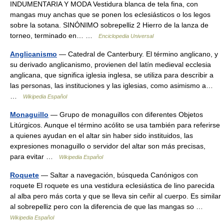
INDUMENTARIA Y MODA Vestidura blanca de tela fina, con
mangas muy anchas que se ponen los eclesiásticos o los legos
sobre la sotana. SINÓNIMO sobrepelliz 2 Hierro de la lanza de
torneo, terminado en… …
Enciclopedia Universal
Anglicanismo
— Catedral de Canterbury. El término anglicano, y
su derivado anglicanismo, provienen del latín medieval ecclesia
anglicana, que significa iglesia inglesa, se utiliza para describir a
las personas, las instituciones y las iglesias, como asimismo a…
…
Wikipedia Español
Monaguillo
— Grupo de monaguillos con diferentes Objetos
Litúrgicos. Aunque el término acólito se usa también para referirse
a quienes ayudan en el altar sin haber sido instituidos, las
expresiones monaguillo o servidor del altar son más precisas,
para evitar …
Wikipedia Español
Roquete
— Saltar a navegación, búsqueda Canónigos con
roquete El roquete es una vestidura eclesiástica de lino parecida
al alba pero más corta y que se lleva sin ceñir al cuerpo. Es similar
al sobrepelliz pero con la diferencia de que las mangas so …
Wikipedia Español