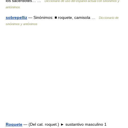
los sacerdotes… …
Diccionario de uso del español actual con sinónimos y
antónimos
sobrepelliz
— Sinónimos: ■ roquete, camisola …
Diccionario de
sinónimos y antónimos
Roquete
— (Del cat. roquet.) ► sustantivo masculino 1