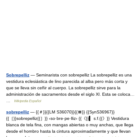
Sobrepelliz
— Seminarista con sobrepelliz La sobrepelliz es una
vestidura eclesiástica de lino parecida al alba pero más corta y
que se lleva sin ceñir al cuerpo. La sobrepelliz sirve para la
administración de sacramentos desde el siglo XI. Esta se coloca…
…
Wikipedia Español
sobrepelliz
— {{＃}}{{LM S36070}}{{〓}} {{SynS36967}}
{{［}}sobrepelliz{{］}} ‹so·bre·pe·lliz› {{《}}▍ s.f.{{》}} Vestidura
blanca de tela fina, con mangas abiertas o muy anchas, que llega
desde el hombro hasta la cintura aproximadamente y que llevan