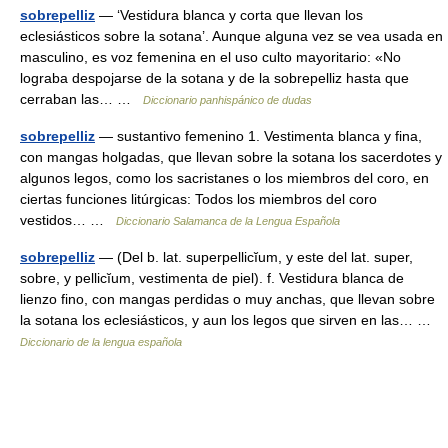
sobrepelliz
— ‘Vestidura blanca y corta que llevan los
eclesiásticos sobre la sotana’. Aunque alguna vez se vea usada en
masculino, es voz femenina en el uso culto mayoritario: «No
lograba despojarse de la sotana y de la sobrepelliz hasta que
cerraban las… …
Diccionario panhispánico de dudas
sobrepelliz
— sustantivo femenino 1. Vestimenta blanca y fina,
con mangas holgadas, que llevan sobre la sotana los sacerdotes y
algunos legos, como los sacristanes o los miembros del coro, en
ciertas funciones litúrgicas: Todos los miembros del coro
vestidos… …
Diccionario Salamanca de la Lengua Española
sobrepelliz
— (Del b. lat. superpellicĭum, y este del lat. super,
sobre, y pellicĭum, vestimenta de piel). f. Vestidura blanca de
lienzo fino, con mangas perdidas o muy anchas, que llevan sobre
la sotana los eclesiásticos, y aun los legos que sirven en las… …
Diccionario de la lengua española