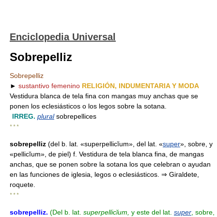
Enciclopedia Universal
Sobrepelliz
Sobrepelliz
►
sustantivo femenino
RELIGIÓN, INDUMENTARIA Y MODA
Vestidura blanca de tela fina con mangas muy anchas que se
ponen los eclesiásticos o los legos sobre la sotana.
IRREG.
plural
sobrepellices
* * *
sobrepelliz
(del b. lat. «superpellicĭum», del lat. «
super
», sobre, y
«pellicĭum», de piel) f. Vestidura de tela blanca fina, de mangas
anchas, que se ponen sobre la sotana los que celebran o ayudan
en las funciones de iglesia, legos o eclesiásticos. ⇒ Giraldete,
roquete.
* * *
sobrepelliz
.
(Del b. lat.
superpellicĭum,
y este del lat.
super
, sobre,